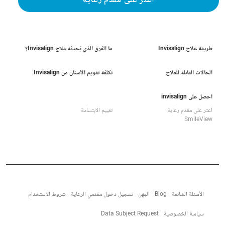
اعثر على مقدم رعاية
طريقة علاج Invisalign
ما الفرق الذي يُحدثه علاج Invisalign؟
الحالات القابلة للعلاج
تكلفة تقويم الأسنان من Invisalign
احصل على invisalign
اعثر على مقدم رعاية
تقييم الابتسامة
SmileView
الأسئلة الشائعة
Blog
المِهن
تسجيل دخول مقدمي الرعاية
شروط الاستخدام
سياسة الخصوصية
Data Subject Request