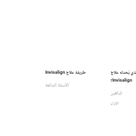
لذي يُحدثه علاج
طريقة علاج Invisalign
Invisalign؟
الأسئلة الشائعة
للبالغين
الاباء