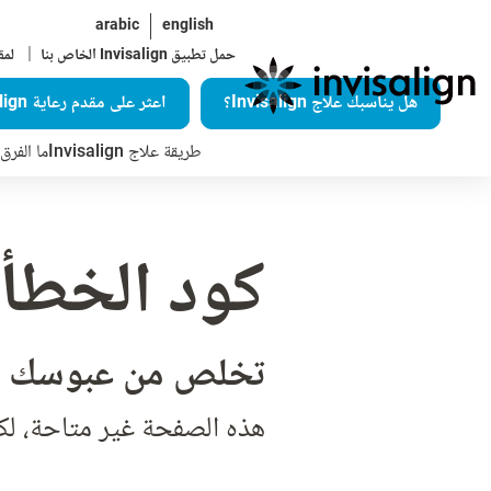
arabic
english
|
حمل تطبيق Invisalign الخاص بنا
لمق
هل يناسبك علاج Invisalign؟
اعثر على مقدم رعاية Invisalign
طريقة علاج Invisalign
ما الفرق ال
كود الخطأ 404
تخلص من عبوسك ب
هذه الصفحة غير متاحة، لك