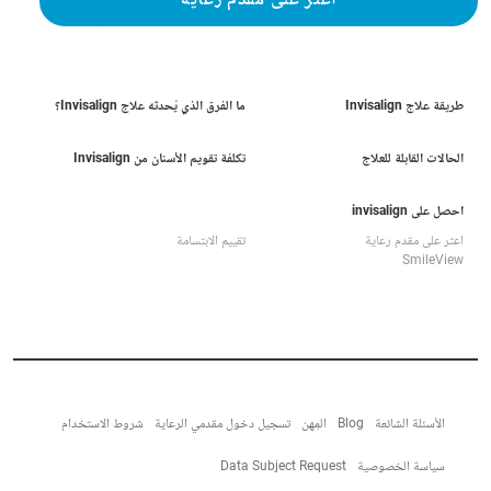
اعثر على مقدم رعاية
طريقة علاج Invisalign
ما الفرق الذي يُحدثه علاج Invisalign؟
الحالات القابلة للعلاج
تكلفة تقويم الأسنان من Invisalign
احصل على invisalign
اعثر على مقدم رعاية
تقييم الابتسامة
SmileView
الأسئلة الشائعة
Blog
المِهن
تسجيل دخول مقدمي الرعاية
شروط الاستخدام
سياسة الخصوصية
Data Subject Request