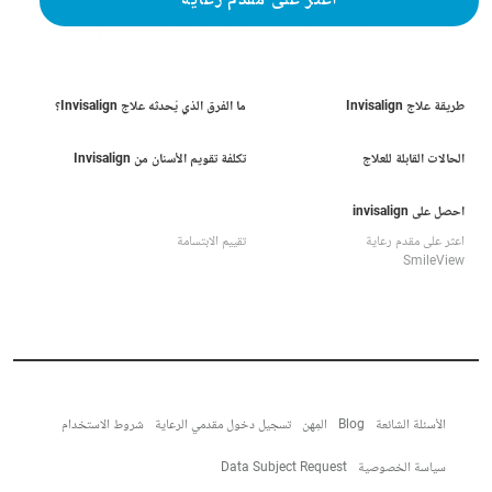
اعثر على مقدم رعاية
طريقة علاج Invisalign
ما الفرق الذي يُحدثه علاج Invisalign؟
الحالات القابلة للعلاج
تكلفة تقويم الأسنان من Invisalign
احصل على invisalign
اعثر على مقدم رعاية
تقييم الابتسامة
SmileView
الأسئلة الشائعة
Blog
المِهن
تسجيل دخول مقدمي الرعاية
شروط الاستخدام
سياسة الخصوصية
Data Subject Request