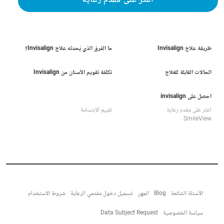
اعثر على مقدم رعاية
طريقة علاج Invisalign
ما الفرق الذي يُحدثه علاج Invisalign؟
الحالات القابلة للعلاج
تكلفة تقويم الأسنان من Invisalign
احصل على invisalign
اعثر على مقدم رعاية
تقييم الابتسامة
SmileView
الأسئلة الشائعة
Blog
المِهن
تسجيل دخول مقدمي الرعاية
شروط الاستخدام
سياسة الخصوصية
Data Subject Request