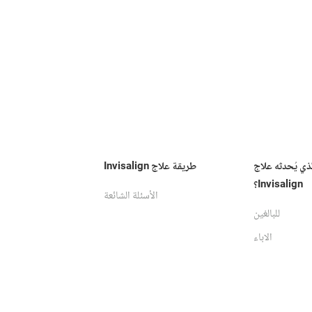
لذي يُحدثه علاج
طريقة علاج Invisalign
Invisalign؟
الأسئلة الشائعة
للبالغين
الاباء