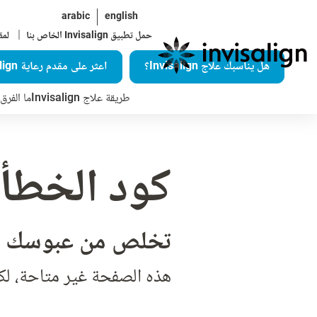
arabic
english
|
حمل تطبيق Invisalign الخاص بنا
لمق
هل يناسبك علاج Invisalign؟
اعثر على مقدم رعاية Invisalign
طريقة علاج Invisalign
ما الفرق ال
كود الخطأ 404
تخلص من عبوسك ب
هذه الصفحة غير متاحة، لك