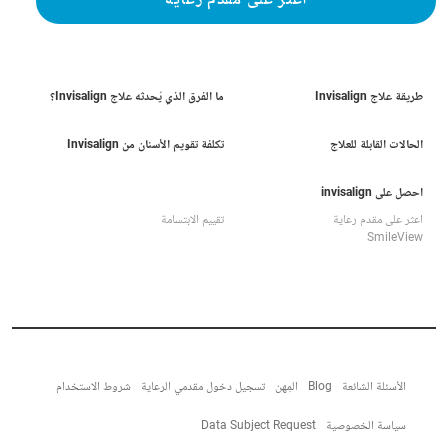
اعثر على مقدم رعاية
طريقة علاج Invisalign
ما الفرق الذي يُحدثه علاج Invisalign؟
الحالات القابلة للعلاج
تكلفة تقويم الأسنان من Invisalign
احصل على invisalign
اعثر على مقدم رعاية
تقييم الابتسامة
SmileView
الأسئلة الشائعة
Blog
المِهن
تسجيل دخول مقدمي الرعاية
شروط الاستخدام
سياسة الخصوصية
Data Subject Request