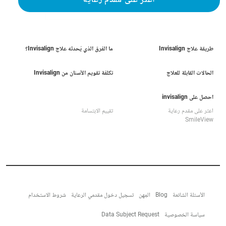
اعثر على مقدم رعاية
طريقة علاج Invisalign
ما الفرق الذي يُحدثه علاج Invisalign؟
الحالات القابلة للعلاج
تكلفة تقويم الأسنان من Invisalign
احصل على invisalign
اعثر على مقدم رعاية
تقييم الابتسامة
SmileView
الأسئلة الشائعة
Blog
المِهن
تسجيل دخول مقدمي الرعاية
شروط الاستخدام
سياسة الخصوصية
Data Subject Request