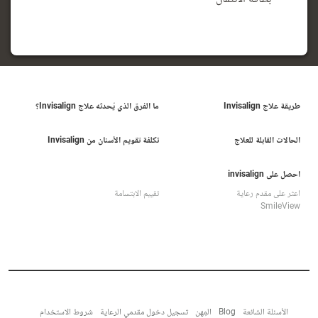
طريقة علاج Invisalign
ما الفرق الذي يُحدثه علاج Invisalign؟
الحالات القابلة للعلاج
تكلفة تقويم الأسنان من Invisalign
احصل على invisalign
اعثر على مقدم رعاية
تقييم الابتسامة
SmileView
الأسئلة الشائعة
Blog
المِهن
تسجيل دخول مقدمي الرعاية
شروط الاستخدام