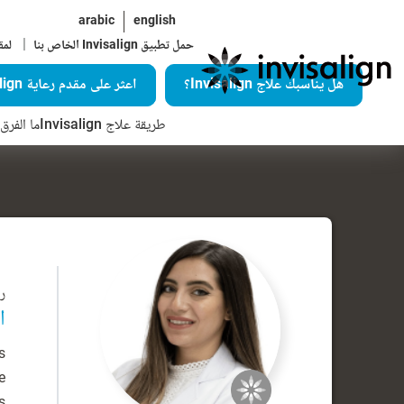
arabic
english
|
حمل تطبيق Invisalign الخاص بنا
لمق
هل يناسبك علاج Invisalign؟
اعثر على مقدم رعاية Invisalign
طريقة علاج Invisalign
ما الفرق ال
رق
ا
s
e