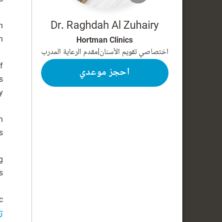
Dr. Raghdah Al Zuhairy
n
Hortman Clinics
اختصاصي تقويم الأسنان
|
مقدم الرعاية المدرب
f
احجز موعدي
s
n
g
.
ت