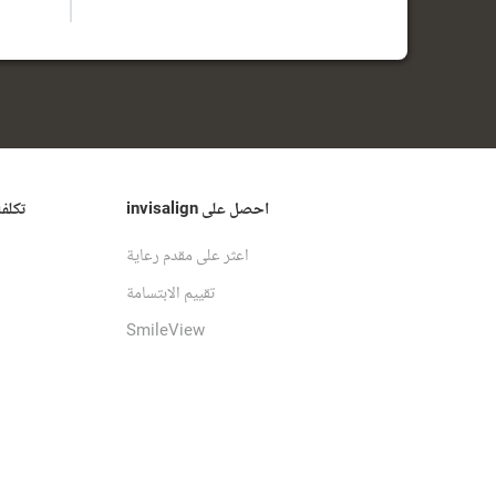
احصل على invisalign
تكلف
اعثر على مقدم رعاية
تقييم الابتسامة
SmileView