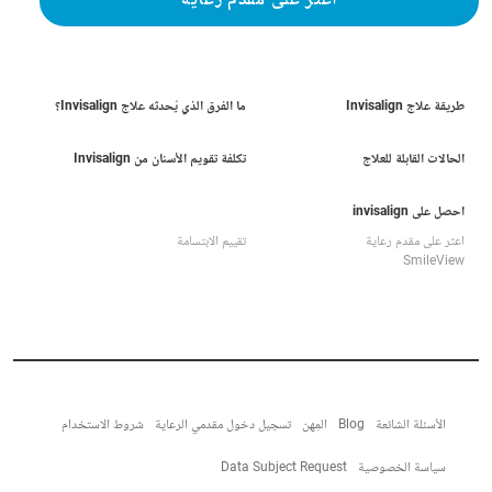
اعثر على مقدم رعاية
طريقة علاج Invisalign
ما الفرق الذي يُحدثه علاج Invisalign؟
الحالات القابلة للعلاج
تكلفة تقويم الأسنان من Invisalign
احصل على invisalign
اعثر على مقدم رعاية
تقييم الابتسامة
SmileView
الأسئلة الشائعة
Blog
المِهن
تسجيل دخول مقدمي الرعاية
شروط الاستخدام
سياسة الخصوصية
Data Subject Request