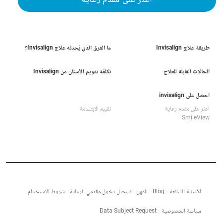
اعثر على مقدم رعاية
طريقة علاج Invisalign
ما الفرق الذي يُحدثه علاج Invisalign؟
الحالات القابلة للعلاج
تكلفة تقويم الأسنان من Invisalign
احصل على invisalign
اعثر على مقدم رعاية
تقييم الابتسامة
SmileView
الأسئلة الشائعة
Blog
المِهن
تسجيل دخول مقدمي الرعاية
شروط الاستخدام
سياسة الخصوصية
Data Subject Request