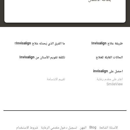
طريقة علاج Invisalign
ما الفرق الذي يُحدثه علاج Invisalign؟
الحالات القابلة للعلاج
تكلفة تقويم الأسنان من Invisalign
احصل على invisalign
اعثر على مقدم رعاية
تقييم الابتسامة
SmileView
الأسئلة الشائعة
Blog
المِهن
تسجيل دخول مقدمي الرعاية
شروط الاستخدام