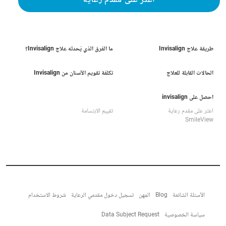
اعثر على مقدم رعاية
طريقة علاج Invisalign
ما الفرق الذي يُحدثه علاج Invisalign؟
الحالات القابلة للعلاج
تكلفة تقويم الأسنان من Invisalign
احصل على invisalign
اعثر على مقدم رعاية
تقييم الابتسامة
SmileView
الأسئلة الشائعة
Blog
المِهن
تسجيل دخول مقدمي الرعاية
شروط الاستخدام
سياسة الخصوصية
Data Subject Request