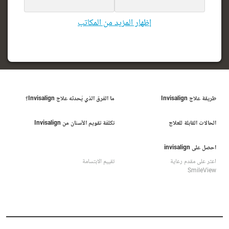
إظهار المزيد من المكاتب
طريقة علاج Invisalign
ما الفرق الذي يُحدثه علاج Invisalign؟
الحالات القابلة للعلاج
تكلفة تقويم الأسنان من Invisalign
احصل على invisalign
اعثر على مقدم رعاية
تقييم الابتسامة
SmileView