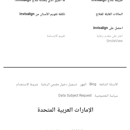
طريقة علاج Invisalign
ما الفرق الذي يُحدثه علاج Invisalign؟
الحالات القابلة للعلاج
تكلفة تقويم الأسنان من Invisalign
احصل على invisalign
اعثر على مقدم رعاية
تقييم الابتسامة
SmileView
الأسئلة الشائعة
Blog
المِهن
تسجيل دخول مقدمي الرعاية
شروط الاستخدام
سياسة الخصوصية
Data Subject Request
الإمارات العربية المتحدة