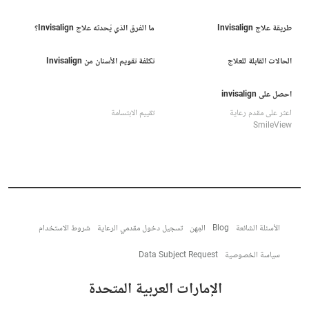
طريقة علاج Invisalign
ما الفرق الذي يُحدثه علاج Invisalign؟
الحالات القابلة للعلاج
تكلفة تقويم الأسنان من Invisalign
احصل على invisalign
اعثر على مقدم رعاية
تقييم الابتسامة
SmileView
الأسئلة الشائعة
Blog
المِهن
تسجيل دخول مقدمي الرعاية
شروط الاستخدام
سياسة الخصوصية
Data Subject Request
الإمارات العربية المتحدة