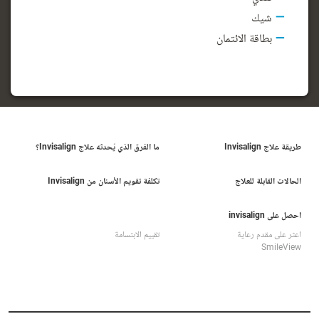
شيك
بطاقة الائتمان
طريقة علاج Invisalign
ما الفرق الذي يُحدثه علاج Invisalign؟
الحالات القابلة للعلاج
تكلفة تقويم الأسنان من Invisalign
احصل على invisalign
اعثر على مقدم رعاية
تقييم الابتسامة
SmileView