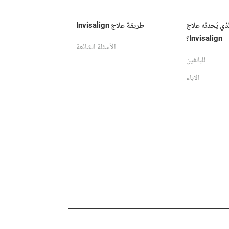
لذي يُحدثه علاج
طريقة علاج Invisalign
Invisalign؟
الأسئلة الشائعة
للبالغين
الاباء