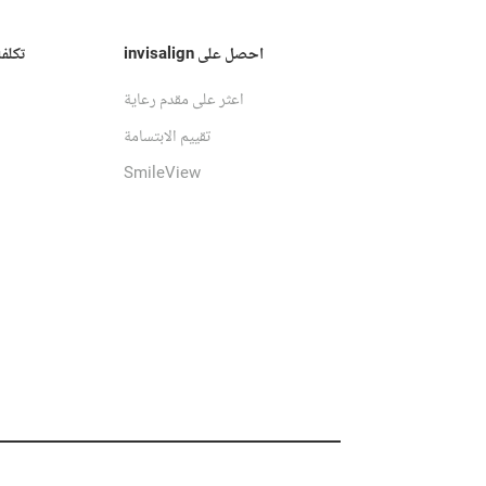
احصل على invisalign
تكلف
اعثر على مقدم رعاية
تقييم الابتسامة
SmileView