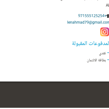
A
+971555125254
lenahmad79@gmail.co
لمدفوعات المقبولة
نقدي
بطاقة الائتمان