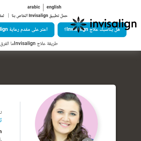
arabic
english
|
حمل تطبيق Invisalign الخاص بنا
لمق
هل يناسبك علاج Invisalign؟
اعثر على مقدم رعاية Invisalign
طريقة علاج Invisalign
ما الفرق ال
رق
ت
n
,