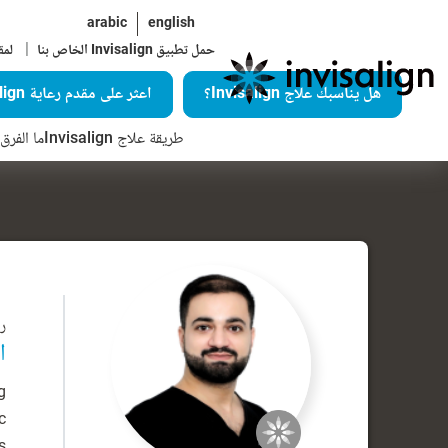
arabic
english
|
حمل تطبيق Invisalign الخاص بنا
لمق
هل يناسبك علاج Invisalign؟
اعثر على مقدم رعاية Invisalign
طريقة علاج Invisalign
ما الفرق ال
رق
ا
g
c