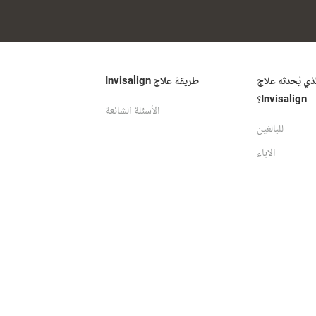
لذي يُحدثه علاج
طريقة علاج Invisalign
Invisalign؟
الأسئلة الشائعة
للبالغين
الاباء