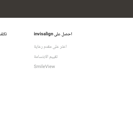
احصل على invisalign
تكلف
اعثر على مقدم رعاية
تقييم الابتسامة
SmileView